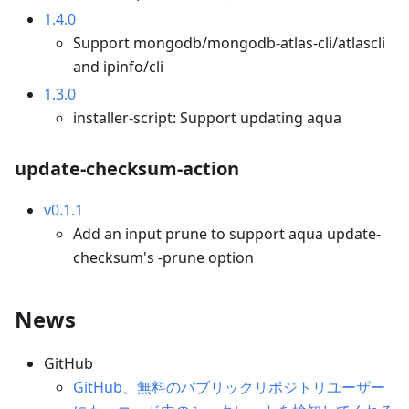
1.4.0
Support mongodb/mongodb-atlas-cli/atlascli
and ipinfo/cli
1.3.0
installer-script: Support updating aqua
update-checksum-action
v0.1.1
Add an input prune to support aqua update-
checksum's -prune option
News
GitHub
GitHub、無料のパブリックリポジトリユーザー