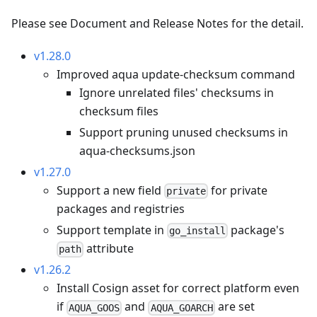
Please see Document and Release Notes for the detail.
v1.28.0
Improved aqua update-checksum command
Ignore unrelated files' checksums in
checksum files
Support pruning unused checksums in
aqua-checksums.json
v1.27.0
Support a new field
for private
private
packages and registries
Support template in
package's
go_install
attribute
path
v1.26.2
Install Cosign asset for correct platform even
if
and
are set
AQUA_GOOS
AQUA_GOARCH