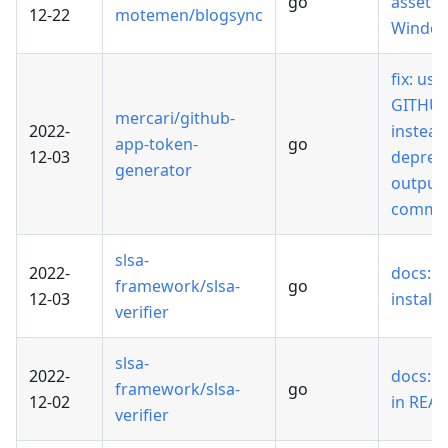
go
assets 
12-22
motemen/blogsync
Windo
fix: use
GITHU
mercari/github-
2022-
instead
app-token-
go
12-03
depreca
generator
output
comma
slsa-
2022-
docs: f
framework/slsa-
go
12-03
install
verifier
slsa-
2022-
docs: r
framework/slsa-
go
12-02
in REA
verifier